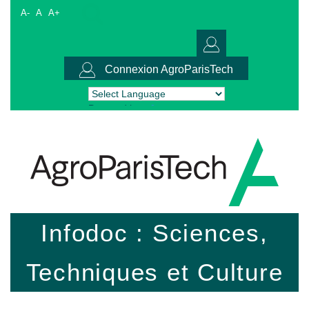
A-
A
A+
Connexion AgroParisTech
Powered by
Translate
Infodoc : Sciences,
Techniques et Culture