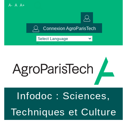
A-
A
A+
Connexion AgroParisTech
Powered by
Translate
Infodoc : Sciences,
Techniques et Culture