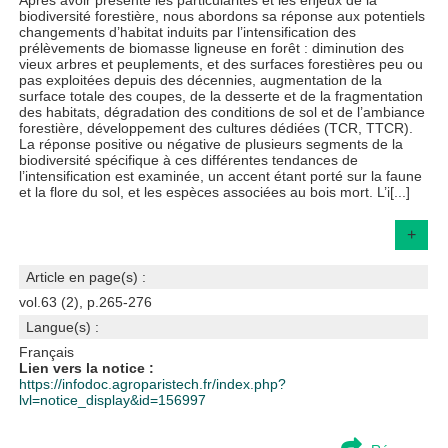
Après avoir présenté les particularités et les enjeux de la
biodiversité forestière, nous abordons sa réponse aux potentiels
changements d’habitat induits par l’intensification des
prélèvements de biomasse ligneuse en forêt : diminution des
vieux arbres et peuplements, et des surfaces forestières peu ou
pas exploitées depuis des décennies, augmentation de la
surface totale des coupes, de la desserte et de la fragmentation
des habitats, dégradation des conditions de sol et de l’ambiance
forestière, développement des cultures dédiées (TCR, TTCR).
La réponse positive ou négative de plusieurs segments de la
biodiversité spécifique à ces différentes tendances de
l’intensification est examinée, un accent étant porté sur la faune
et la flore du sol, et les espèces associées au bois mort. L’i[...]
+
Article en page(s) :
vol.63 (2), p.265-276
Langue(s) :
Français
Lien vers la notice :
https://infodoc.agroparistech.fr/index.php?
lvl=notice_display&id=156997