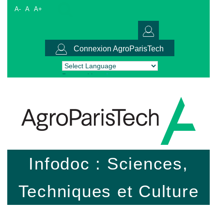
A-
A
A+
Connexion AgroParisTech
Powered by
Translate
Infodoc : Sciences,
Techniques et Culture