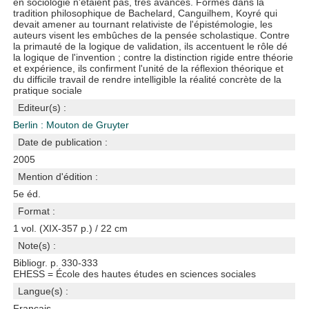
en sociologie n'étaient pas, très avancés. Formés dans la
tradition philosophique de Bachelard, Canguilhem, Koyré qui
devait amener au tournant relativiste de l'épistémologie, les
auteurs visent les embûches de la pensée scholastique. Contre
la primauté de la logique de validation, ils accentuent le rôle dé
la logique de l'invention ; contre la distinction rigide entre théorie
et expérience, ils confirment l'unité de la réflexion théorique et
du difficile travail de rendre intelligible la réalité concrète de la
pratique sociale
Editeur(s) :
Berlin : Mouton de Gruyter
Date de publication :
2005
Mention d'édition :
5e éd.
Format :
1 vol. (XIX-357 p.) / 22 cm
Note(s) :
Bibliogr. p. 330-333
EHESS = École des hautes études en sciences sociales
Langue(s) :
Français