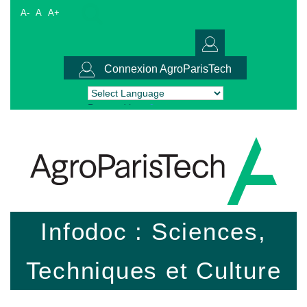
A-
A
A+
Connexion AgroParisTech
Powered by
Translate
Infodoc : Sciences,
Techniques et Culture