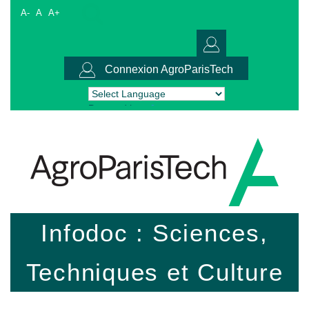
A-
A
A+
Connexion AgroParisTech
Powered by
Translate
Infodoc : Sciences,
Techniques et Culture