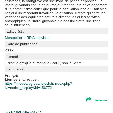
crustacés, la mangrove est une zone de pêche appréciée. Le
littoral guyanais est un enjeu majeur tant pour le développement
d’un écotourisme côtier que pour la population locale. Il fait ainsi
l’objet d’un important travail de valorisation. Il reste qu’entre les
variations des équilibres naturels climatiques et les activités
anthropiques, le littoral guyanais n’a pas fini d’être une zone
sous influences.
Editeur(s) :
Montpellier : IRD Audiovisuel
Date de publication :
2005
Format :
1 disque optique numérique / coul., son. / 12 cm
Langue(s) :
Français
Lien vers la notice :
https://infodoc.agroparistech.fr/index.php?
lvl=notice_display&id=156772
Réserver
EXEMPLAIRES (1)