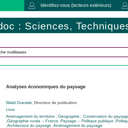
Identifiez-vous (lecteurs extérieurs)
doc : Sciences, Techniques
Analyses économiques du paysage
Walid Oueslati
, Directeur de publication
Livre
Aménagement du territoire
;
Géographie
;
Conservation du paysa
;
Géographie rurale -- France
;
Paysage -- Politique publique
;
Politi
;
Architecture du paysage
;
Aménagement du paysage