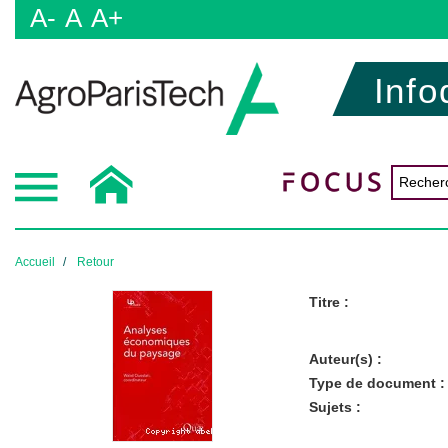
A-
A
A+
Info
Accueil
Retour
Titre :
Auteur(s) :
Type de document :
Sujets :