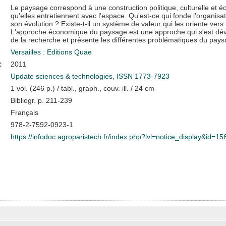
Le paysage correspond à une construction politique, culturelle et 
qu'elles entretiennent avec l'espace. Qu'est-ce qui fonde l'organisa
son évolution ? Existe-t-il un système de valeur qui les oriente vers
L'approche économique du paysage est une approche qui s'est dév
de la recherche et présente les différentes problématiques du pa
Versailles : Editions Quae
:
2011
Update sciences & technologies, ISSN 1773-7923
1 vol. (246 p.) / tabl., graph., couv. ill. / 24 cm
Bibliogr. p. 211-239
Français
978-2-7592-0923-1
https://infodoc.agroparistech.fr/index.php?lvl=notice_display&id=1