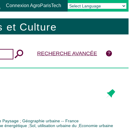
Connexion AgroParisTech
Powered by
Translate
 et Culture
RECHERCHE AVANCÉE
ge
Paysage
;
Géographie urbaine -- France
que énergétique
;
Sol, utilisation urbaine du
;
Economie urbaine