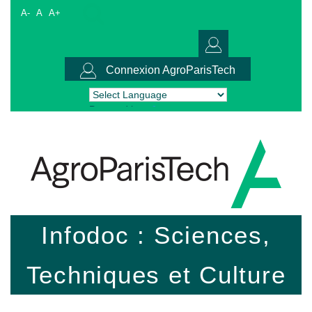
A-
A
A+
Connexion AgroParisTech
Powered by
Translate
Infodoc : Sciences,
Techniques et Culture