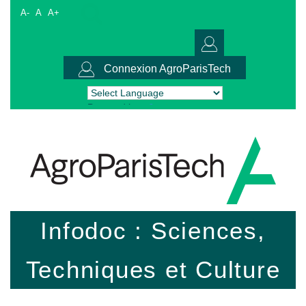
A-
A
A+
Connexion AgroParisTech
Powered by
Translate
Infodoc : Sciences,
Techniques et Culture