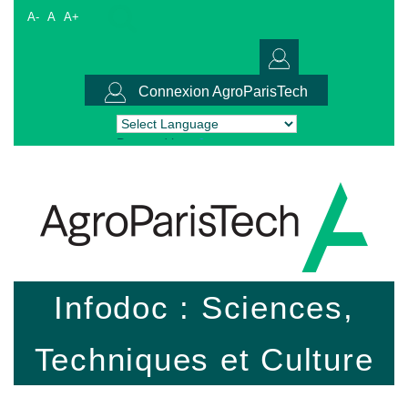
A-
A
A+
Connexion AgroParisTech
Powered by
Translate
Infodoc : Sciences,
Techniques et Culture