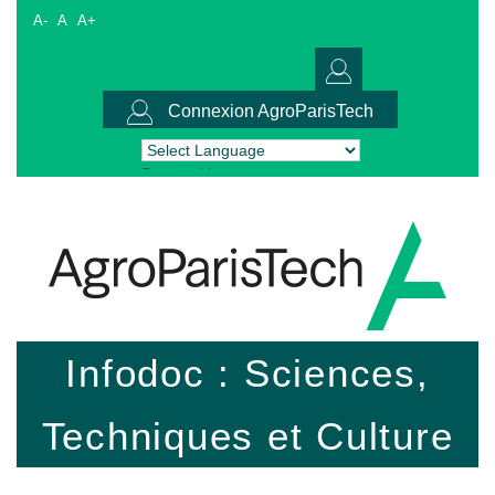
A-
A
A+
Connexion AgroParisTech
Powered by
Translate
Infodoc : Sciences,
Techniques et Culture