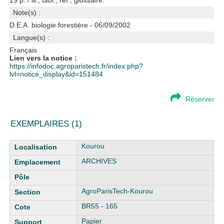
19 p. / ill., tabl., ref., glossaire.
Note(s) :
D.E.A. biologie forestière - 06/09/2002
Langue(s) :
Français
Lien vers la notice :
https://infodoc.agroparistech.fr/index.php?
lvl=notice_display&id=151484
Réserver
EXEMPLAIRES (1)
Liste des exemplaires
Kourou
ARCHIVES
AgroParisTech-Kourou
BR55 - 165
Papier