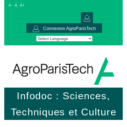
A-
A
A+
Connexion AgroParisTech
Powered by
Translate
Infodoc : Sciences,
Techniques et Culture