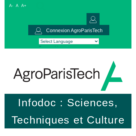
A-
A
A+
Connexion AgroParisTech
Powered by
Translate
Infodoc : Sciences,
Techniques et Culture