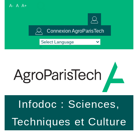
A-
A
A+
Connexion AgroParisTech
Powered by
Translate
Infodoc : Sciences,
Techniques et Culture