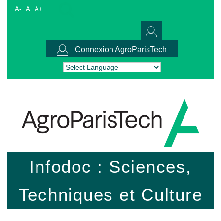
A-
A
A+
Connexion AgroParisTech
Powered by
Translate
Infodoc : Sciences,
Techniques et Culture