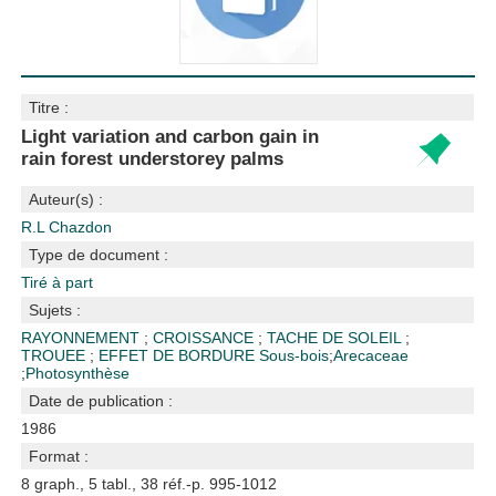
Titre :
Light variation and carbon gain in
rain forest understorey palms
Auteur(s) :
R.L Chazdon
Type de document :
Tiré à part
Sujets :
RAYONNEMENT
;
CROISSANCE
;
TACHE DE SOLEIL
;
TROUEE
;
EFFET DE BORDURE
Sous-bois
;
Arecaceae
;
Photosynthèse
Date de publication :
1986
Format :
8 graph., 5 tabl., 38 réf.-p. 995-1012