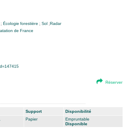
e
;
Écologie forestière
;
Sol
;
Radar
imatation de France
&id=147415
Réserver
Support
Disponibilité
1
Papier
Empruntable
Disponible