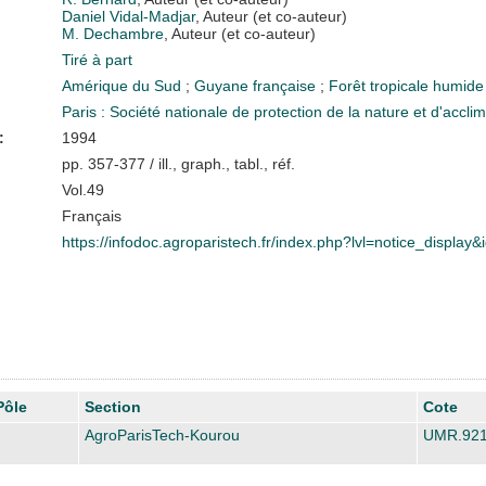
Daniel Vidal-Madjar
, Auteur (et co-auteur)
M. Dechambre
, Auteur (et co-auteur)
Tiré à part
Amérique du Sud
;
Guyane française
;
Forêt tropicale humid
Paris : Société nationale de protection de la nature et d'accl
:
1994
pp. 357-377 / ill., graph., tabl., réf.
Vol.49
Français
https://infodoc.agroparistech.fr/index.php?lvl=notice_display
Pôle
Section
Cote
AgroParisTech-Kourou
UMR.92