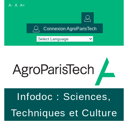
A-
A
A+
Connexion AgroParisTech
Powered by
Translate
Infodoc : Sciences,
Techniques et Culture