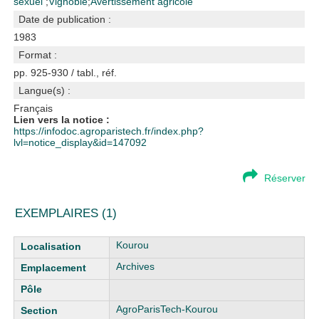
sexuel
;
Vignoble
;
Avertissement agricole
Date de publication :
1983
Format :
pp. 925-930 / tabl., réf.
Langue(s) :
Français
Lien vers la notice :
https://infodoc.agroparistech.fr/index.php?
lvl=notice_display&id=147092
Réserver
EXEMPLAIRES (1)
Liste des exemplaires
Kourou
Archives
AgroParisTech-Kourou