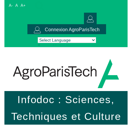
A-
A
A+
Connexion AgroParisTech
Powered by
Translate
Infodoc : Sciences,
Techniques et Culture