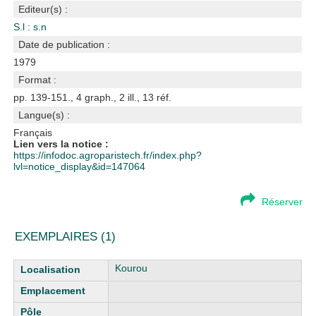
Editeur(s) :
S.l : s.n
Date de publication :
1979
Format :
pp. 139-151., 4 graph., 2 ill., 13 réf.
Langue(s) :
Français
Lien vers la notice :
https://infodoc.agroparistech.fr/index.php?
lvl=notice_display&id=147064
Réserver
EXEMPLAIRES (1)
Liste des exemplaires
Kourou