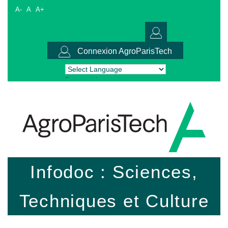
A-
A
A+
Connexion AgroParisTech
Powered by
Translate
Infodoc : Sciences,
Techniques et Culture