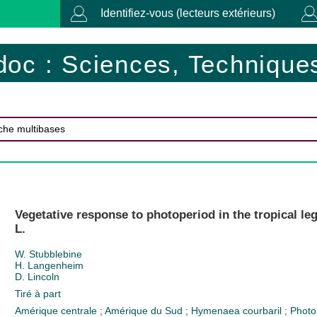
Identifiez-vous (lecteurs extérieurs)
doc : Sciences, Techniques
Vegetative response to photoperiod in the tropical l
L.
W. Stubblebine
H. Langenheim
D. Lincoln
Tiré à part
Amérique centrale
;
Amérique du Sud
;
Hymenaea courbaril
;
Photo