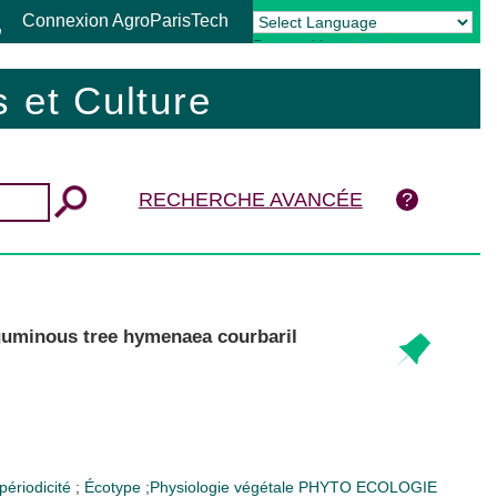
Connexion AgroParisTech
Powered by
Translate
 et Culture
RECHERCHE AVANCÉE
eguminous tree hymenaea courbaril
périodicité
;
Écotype
;
Physiologie végétale
PHYTO ECOLOGIE