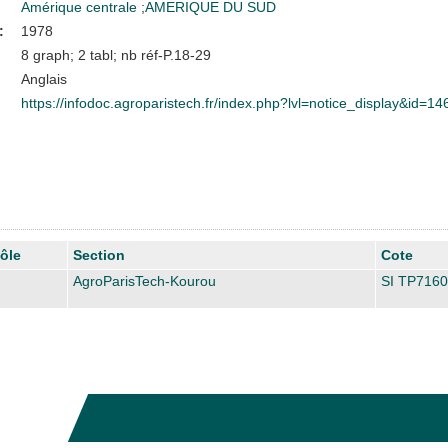
Amérique centrale
;
AMERIQUE DU SUD
:
1978
8 graph; 2 tabl; nb réf-P.18-29
Anglais
https://infodoc.agroparistech.fr/index.php?lvl=notice_display&id=1
ôle
Section
Cote
AgroParisTech-Kourou
SI TP7160