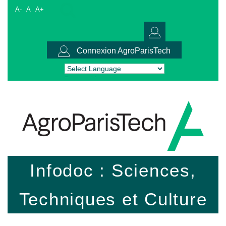
A-
A
A+
Connexion AgroParisTech
Powered by
Translate
Infodoc : Sciences,
Techniques et Culture