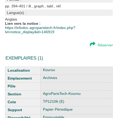
pp. 394-401 / ill., graph., tabl., réf.
Langue(s) :
Anglais
Lien vers la notice :
https://infodoc.agroparistech.fr/index.php?
lvl=notice_display&id=146919
Réserver
EXEMPLAIRES (1)
Liste des exemplaires
Kourou
Archives
AgroParisTech-Kourou
TP12106 (E)
Papier Périodique
Empruntable