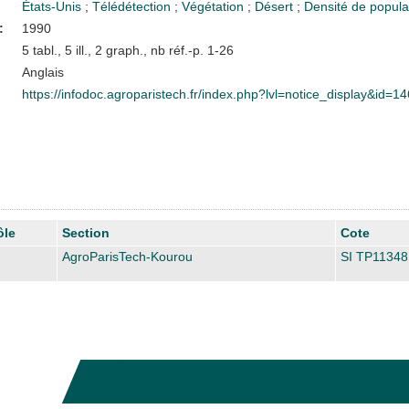
États-Unis
;
Télédétection
;
Végétation
;
Désert
;
Densité de popula
:
1990
5 tabl., 5 ill., 2 graph., nb réf.-p. 1-26
Anglais
https://infodoc.agroparistech.fr/index.php?lvl=notice_display&id=1
ôle
Section
Cote
AgroParisTech-Kourou
SI TP11348