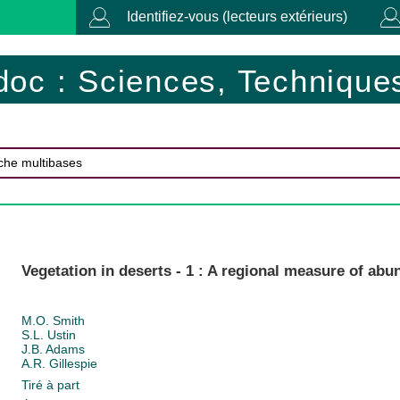
Identifiez-vous (lecteurs extérieurs)
doc : Sciences, Techniques
Vegetation in deserts - 1 : A regional measure of ab
M.O. Smith
S.L. Ustin
J.B. Adams
A.R. Gillespie
Tiré à part