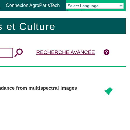
Connexion AgroParisTech
Powered by
Translate
 et Culture
RECHERCHE AVANCÉE
undance from multispectral images