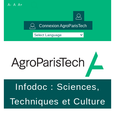
A-
A
A+
Connexion AgroParisTech
Powered by
Translate
Infodoc : Sciences,
Techniques et Culture