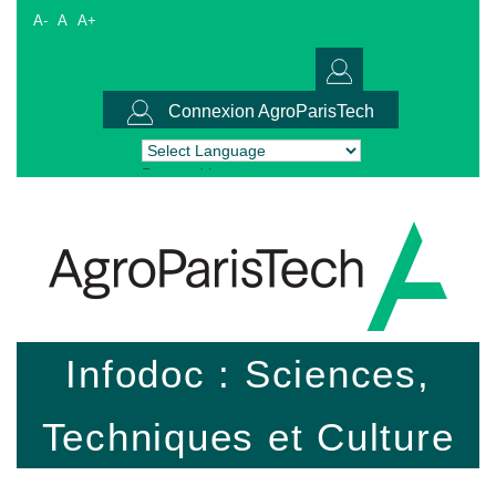
A-
A
A+
Connexion AgroParisTech
Powered by
Translate
Infodoc : Sciences,
Techniques et Culture