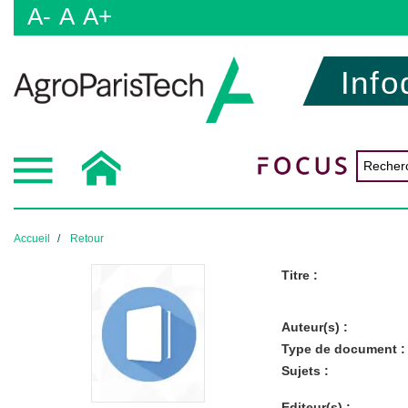
A-
A
A+
Info
Accueil
Retour
Titre :
Auteur(s) :
Type de document :
Sujets :
Editeur(s) :