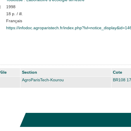
:
1998
18 p. / ill.
Français
https://infodoc.agroparistech.fr/index.php?lvl=notice_display&id=1
Pôle
Section
Cote
AgroParisTech-Kourou
BR108 1