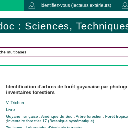
Identifiez-vous (lecteurs extérieurs)
doc : Sciences, Techniques
Identification d'arbres de forêt guyanaise par photog
inventaires forestiers
V. Trichon
Livre
Guyane française
;
Amérique du Sud
;
Arbre forestier
;
Forêt tropic
;
Inventaire forestier
17 (Botanique systématique)
Toulouse : Laboratoire d'écologie terrestre