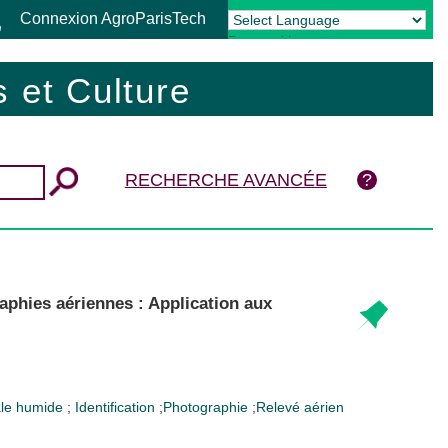
Connexion AgroParisTech
Powered by
Translate
 et Culture
RECHERCHE AVANCÉE
raphies aériennes : Application aux
ale humide
;
Identification
;
Photographie
;
Relevé aérien