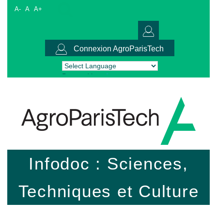
A-
A
A+
Connexion AgroParisTech
Powered by
Translate
Infodoc : Sciences,
Techniques et Culture