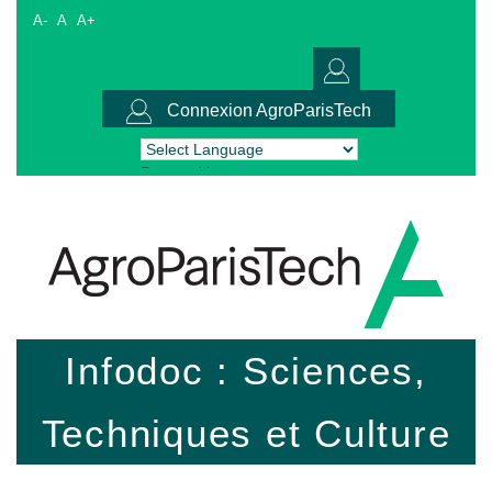
A-
A
A+
Connexion AgroParisTech
Powered by
Translate
Infodoc : Sciences,
Techniques et Culture