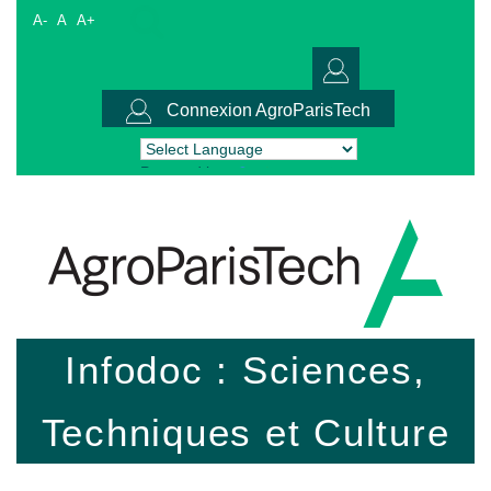
A-
A
A+
Connexion AgroParisTech
Powered by
Translate
Infodoc : Sciences,
Techniques et Culture