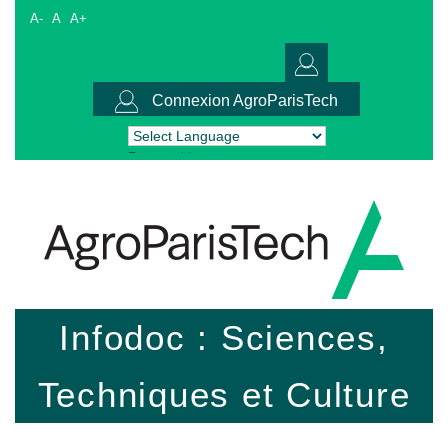
A-
A
A+
Connexion AgroParisTech
Powered by
Translate
Infodoc : Sciences,
Techniques et Culture