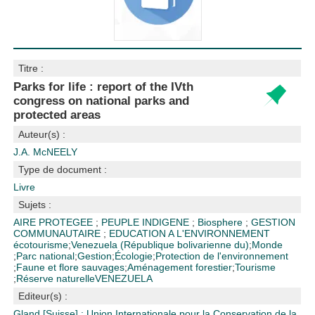
Titre :
Parks for life : report of the IVth
congress on national parks and
protected areas
Auteur(s) :
J.A. McNEELY
Type de document :
Livre
Sujets :
AIRE PROTEGEE
;
PEUPLE INDIGENE
;
Biosphere
;
GESTION
COMMUNAUTAIRE
;
EDUCATION A L'ENVIRONNEMENT
écotourisme
;
Venezuela (République bolivarienne du)
;
Monde
;
Parc national
;
Gestion
;
Écologie
;
Protection de l'environnement
;
Faune et flore sauvages
;
Aménagement forestier
;
Tourisme
;
Réserve naturelle
VENEZUELA
Editeur(s) :
Gland [Suisse] : Union Internationale pour la Conservation de la