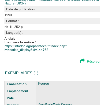
Nature (UICN)
Date de publication :
1993
Format :
nb. ill.-252 p.
Langue(s) :
Anglais
Lien vers la notice :
https://infodoc.agroparistech.fr/index.php?
lvl=notice_display&id=144762
Réserver
EXEMPLAIRES (1)
Liste des exemplaires
Kourou
AgroParisTech-Kourou