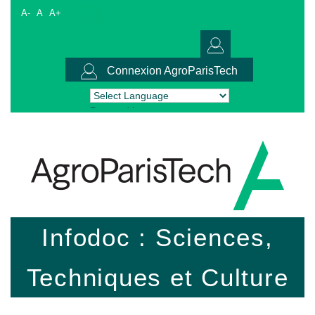
A-
A
A+
Connexion AgroParisTech
Powered by
Translate
Infodoc : Sciences,
Techniques et Culture