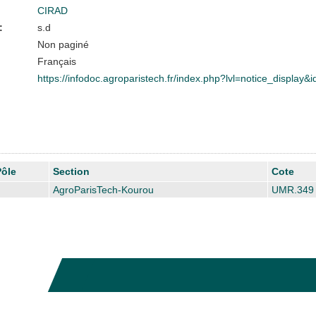
CIRAD
:
s.d
Non paginé
Français
https://infodoc.agroparistech.fr/index.php?lvl=notice_display
Pôle
Section
Cote
AgroParisTech-Kourou
UMR.349