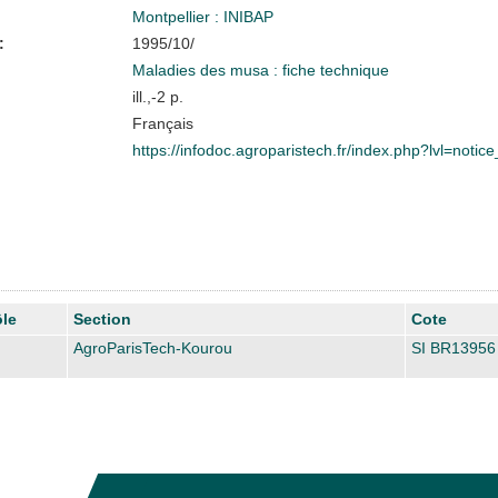
Montpellier : INIBAP
:
1995/10/
Maladies des musa : fiche technique
ill.,-2 p.
Français
https://infodoc.agroparistech.fr/index.php?lvl=noti
le
Section
Cote
AgroParisTech-Kourou
SI BR13956