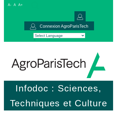
A-
A
A+
Connexion AgroParisTech
Powered by
Translate
Infodoc : Sciences,
Techniques et Culture