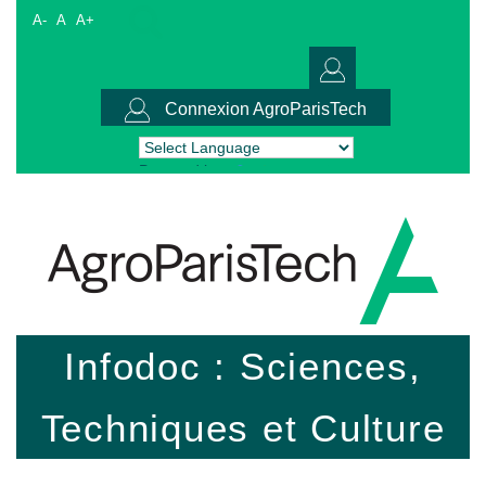
A-
A
A+
Connexion AgroParisTech
Powered by
Translate
Infodoc : Sciences,
Techniques et Culture