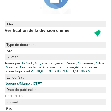
Titre :
Vérification de la division chimie
Type de document :
Livre
Sujets :
Amérique du Sud
;
Guyane française
;
Pérou
;
Suriname
;
Silice
;
Mesure
;
Bois
;
Biochimie
;
Analyse quantitative
;
Arbre forestier
;
Zone tropicale
AMERIQUE DU SUD
;
PEROU
;
SURINAME
Editeur(s) :
Nogent s/Marne : CTFT
Date de publication :
1991/01/18
Format :
-9 p.