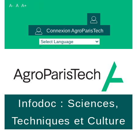
A-
A
A+
Connexion AgroParisTech
Powered by
Translate
Infodoc : Sciences,
Techniques et Culture