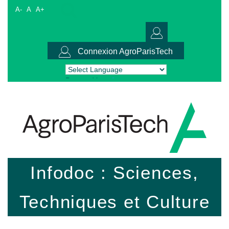
A-
A
A+
Connexion AgroParisTech
Powered by
Translate
Infodoc : Sciences,
Techniques et Culture