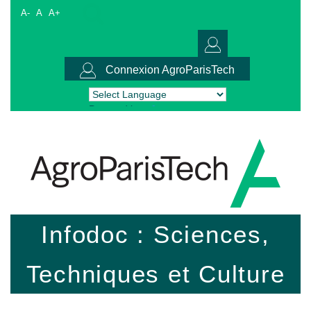
A-
A
A+
Connexion AgroParisTech
Powered by
Translate
Infodoc : Sciences,
Techniques et Culture