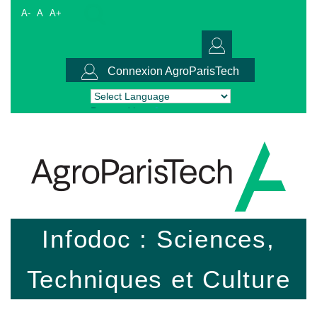
A-
A
A+
Connexion AgroParisTech
Powered by
Translate
Infodoc : Sciences,
Techniques et Culture