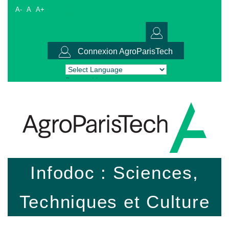
A-
A
A+
Connexion AgroParisTech
Powered by
Translate
Infodoc : Sciences,
Techniques et Culture