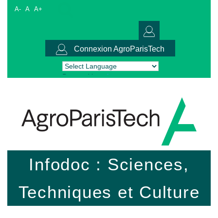
A-
A
A+
Connexion AgroParisTech
Powered by
Translate
Infodoc : Sciences,
Techniques et Culture