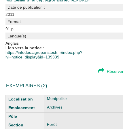
Montpellier [France] : AgroParisTech-ENGREF
Date de publication :
2011
Format :
91 p.
Langue(s) :
Anglais
Lien vers la notice :
https://infodoc.agroparistech.fr/index.php?
lvl=notice_display&id=139339
Réserver
EXEMPLAIRES (2)
Liste des exemplaires
Montpellier
Archives
Forêt