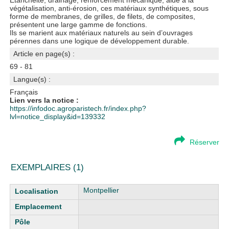
Étanchéité, drainage, renforcement mécanique, aide à la
végétalisation, anti-érosion, ces matériaux synthétiques, sous
forme de membranes, de grilles, de filets, de composites,
présentent une large gamme de fonctions.
Ils se marient aux matériaux naturels au sein d’ouvrages
pérennes dans une logique de développement durable.
Article en page(s) :
69 - 81
Langue(s) :
Français
Lien vers la notice :
https://infodoc.agroparistech.fr/index.php?
lvl=notice_display&id=139332
Réserver
EXEMPLAIRES (1)
Liste des exemplaires
Montpellier