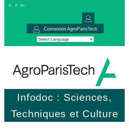
A-
A
A+
Connexion AgroParisTech
Powered by
Translate
Infodoc : Sciences,
Techniques et Culture