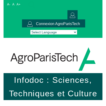
A-
A
A+
Connexion AgroParisTech
Powered by
Translate
Infodoc : Sciences,
Techniques et Culture