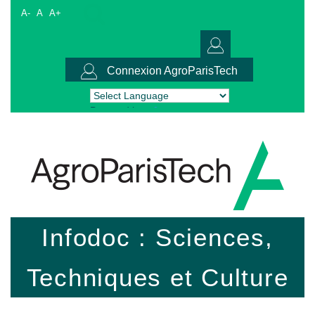
A-
A
A+
Connexion AgroParisTech
Powered by
Translate
Infodoc : Sciences,
Techniques et Culture