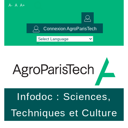
A-
A
A+
Connexion AgroParisTech
Powered by
Translate
Infodoc : Sciences,
Techniques et Culture