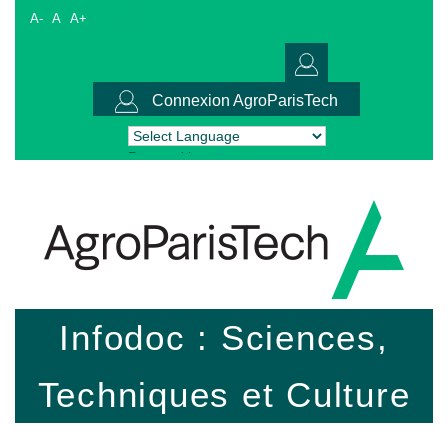
A-
A
A+
Connexion AgroParisTech
Powered by
Translate
Infodoc : Sciences,
Techniques et Culture