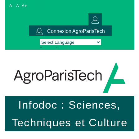
A-
A
A+
Connexion AgroParisTech
Powered by
Translate
Infodoc : Sciences,
Techniques et Culture