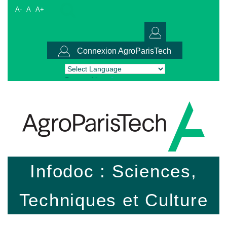
A-
A
A+
Connexion AgroParisTech
Powered by
Translate
Infodoc : Sciences,
Techniques et Culture