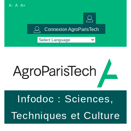
A-
A
A+
Connexion AgroParisTech
Powered by
Translate
Infodoc : Sciences,
Techniques et Culture