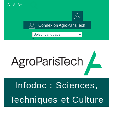
A-
A
A+
Connexion AgroParisTech
Powered by
Translate
Infodoc : Sciences,
Techniques et Culture