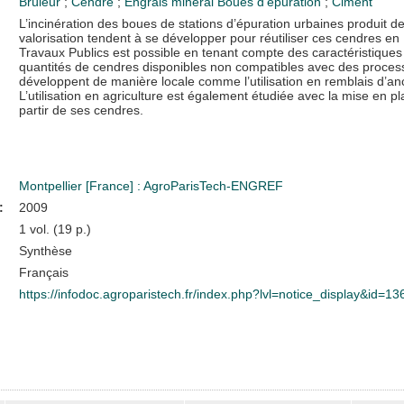
Brûleur
;
Cendre
;
Engrais minéral
Boues d'épuration
;
Ciment
L’incinération des boues de stations d’épuration urbaines produit d
valorisation tendent à se développer pour réutiliser ces cendres en 
Travaux Publics est possible en tenant compte des caractéristiques 
quantités de cendres disponibles non compatibles avec des process
développent de manière locale comme l’utilisation en remblais d’anc
L’utilisation en agriculture est également étudiée avec la mise en
partir de ses cendres.
Montpellier [France] : AgroParisTech-ENGREF
:
2009
1 vol. (19 p.)
Synthèse
Français
https://infodoc.agroparistech.fr/index.php?lvl=notice_display&id=1